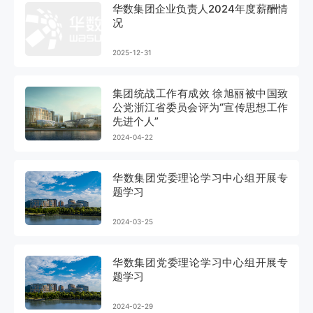
华数集团企业负责人2024年度薪酬情
况
2025-12-31
集团统战工作有成效 徐旭丽被中国致
公党浙江省委员会评为“宣传思想工作
先进个人”
2024-04-22
华数集团党委理论学习中心组开展专
题学习
2024-03-25
华数集团党委理论学习中心组开展专
题学习
2024-02-29