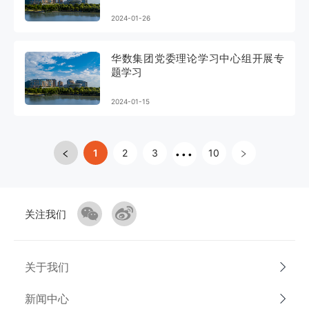
2024-01-26
华数集团党委理论学习中心组开展专
题学习
2024-01-15
1
2
3
10
•••
关注我们
关于我们
新闻中心