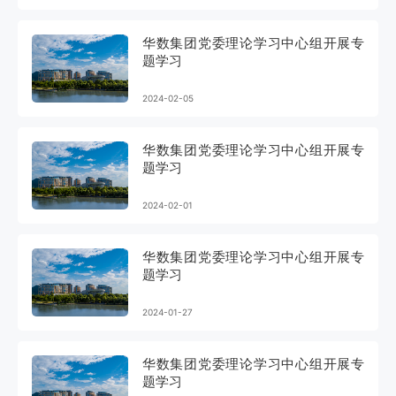
华数集团党委理论学习中心组开展专
题学习
2024-02-05
华数集团党委理论学习中心组开展专
题学习
2024-02-01
华数集团党委理论学习中心组开展专
题学习
2024-01-27
华数集团党委理论学习中心组开展专
题学习